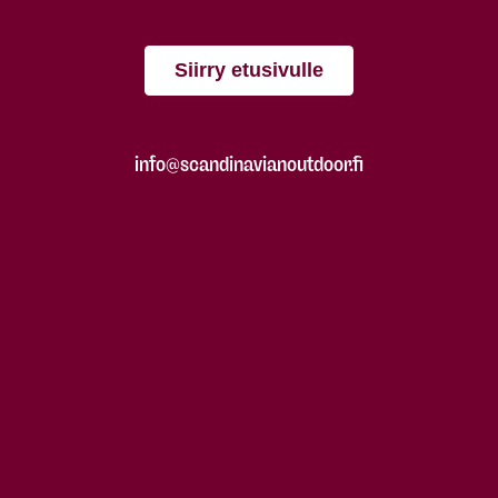
Siirry etusivulle
info@scandinavianoutdoor.fi