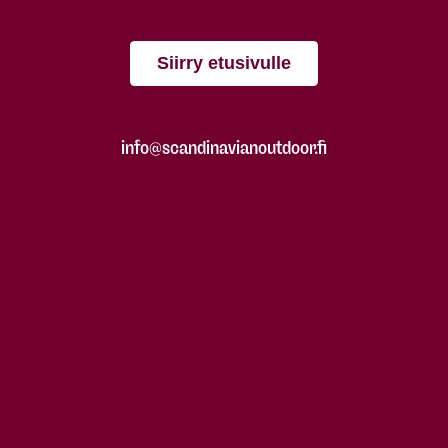
Siirry etusivulle
info@scandinavianoutdoor.fi