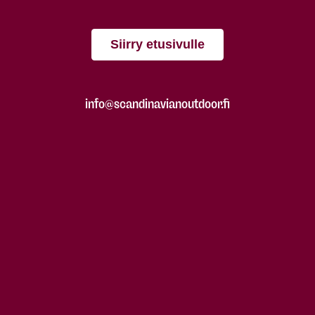
Siirry etusivulle
info@scandinavianoutdoor.fi