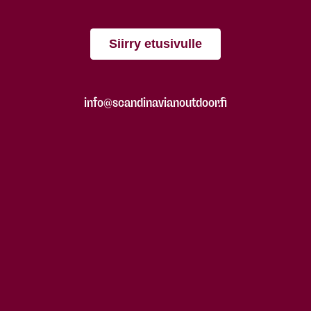
Siirry etusivulle
info@scandinavianoutdoor.fi