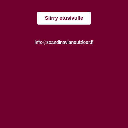
Siirry etusivulle
info@scandinavianoutdoor.fi