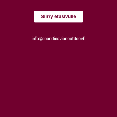
Siirry etusivulle
info@scandinavianoutdoor.fi