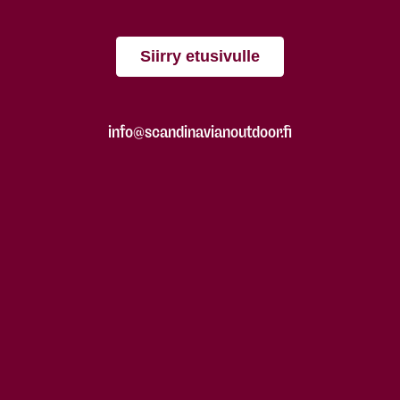
Siirry etusivulle
info@scandinavianoutdoor.fi