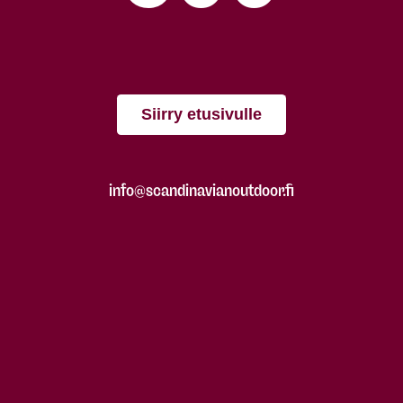
Siirry etusivulle
info@scandinavianoutdoor.fi