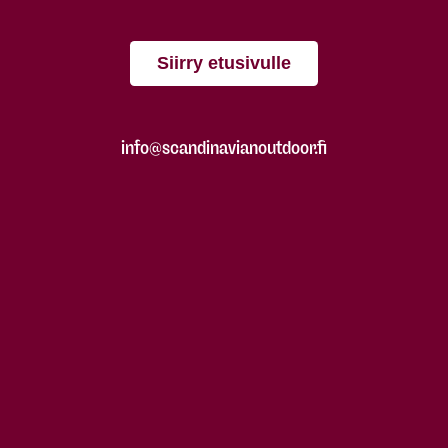
Siirry etusivulle
info@scandinavianoutdoor.fi