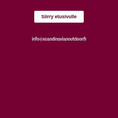
Siirry etusivulle
info@scandinavianoutdoor.fi