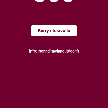
Siirry etusivulle
info@scandinavianoutdoor.fi