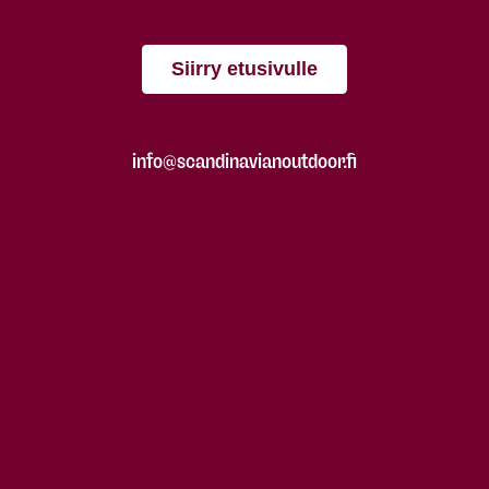
Siirry etusivulle
info@scandinavianoutdoor.fi