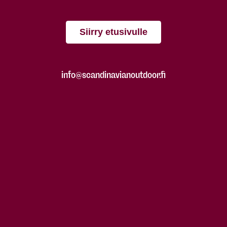
Siirry etusivulle
info@scandinavianoutdoor.fi