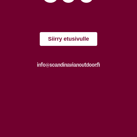
Siirry etusivulle
info@scandinavianoutdoor.fi