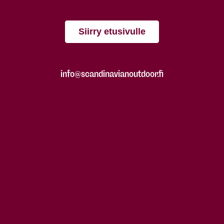
Siirry etusivulle
info@scandinavianoutdoor.fi