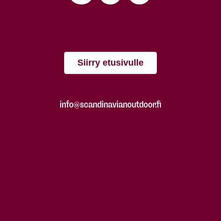
Siirry etusivulle
info@scandinavianoutdoor.fi