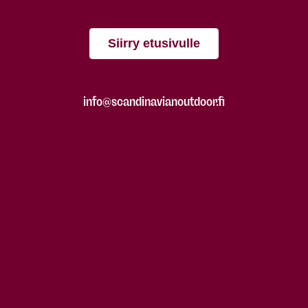
Siirry etusivulle
info@scandinavianoutdoor.fi