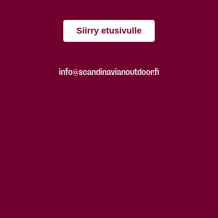
Siirry etusivulle
info@scandinavianoutdoor.fi