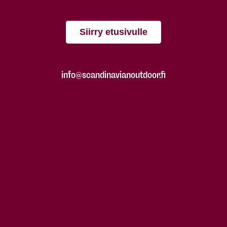
Siirry etusivulle
info@scandinavianoutdoor.fi