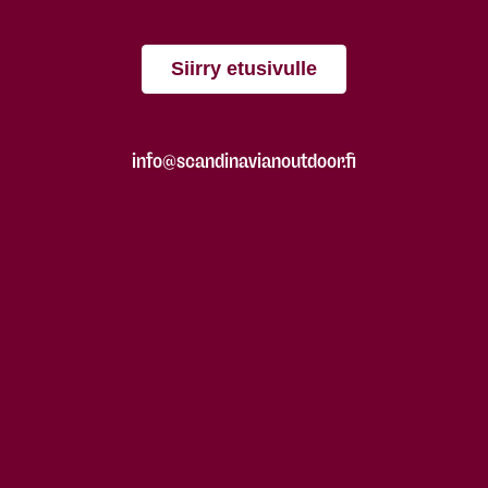
Siirry etusivulle
info@scandinavianoutdoor.fi