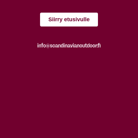
Siirry etusivulle
info@scandinavianoutdoor.fi