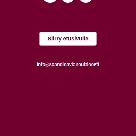
Siirry etusivulle
info@scandinavianoutdoor.fi