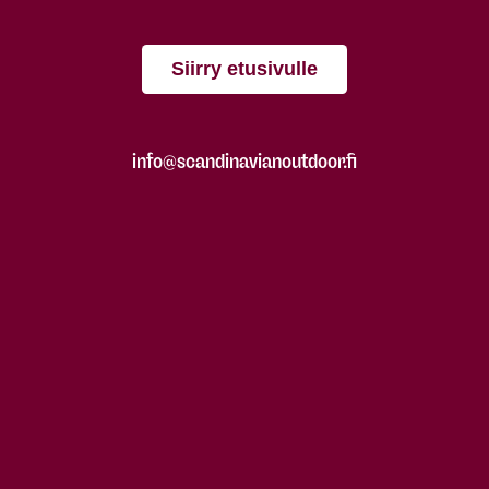
Siirry etusivulle
info@scandinavianoutdoor.fi