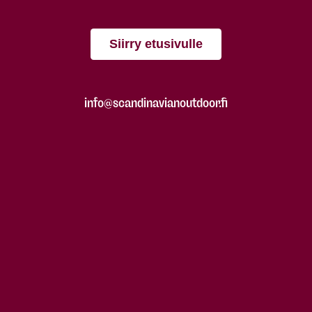
Siirry etusivulle
info@scandinavianoutdoor.fi