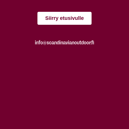
Siirry etusivulle
info@scandinavianoutdoor.fi