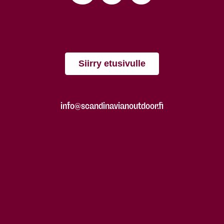
Siirry etusivulle
info@scandinavianoutdoor.fi