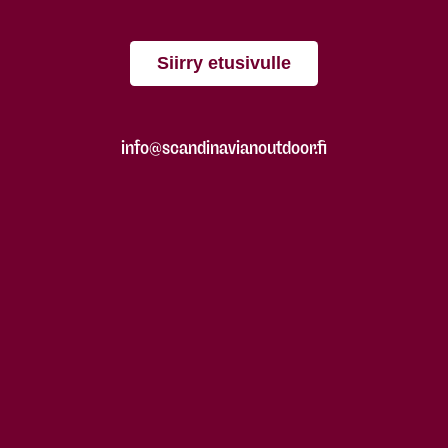
Siirry etusivulle
info@scandinavianoutdoor.fi