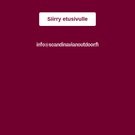
Siirry etusivulle
info@scandinavianoutdoor.fi