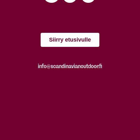
Siirry etusivulle
info@scandinavianoutdoor.fi