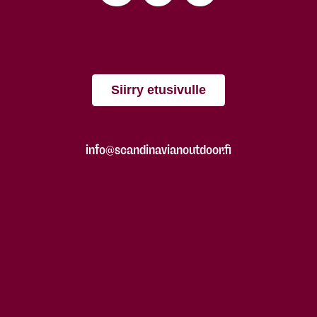
Siirry etusivulle
info@scandinavianoutdoor.fi