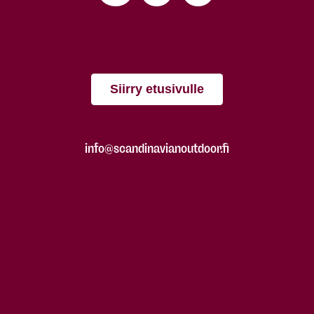
Siirry etusivulle
info@scandinavianoutdoor.fi