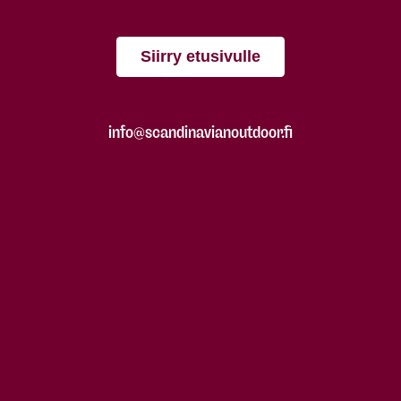
Siirry etusivulle
info@scandinavianoutdoor.fi