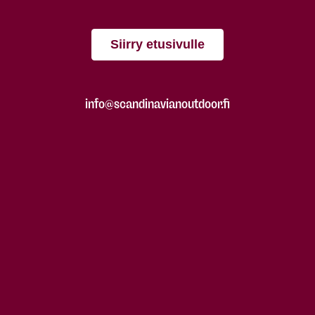
Siirry etusivulle
info@scandinavianoutdoor.fi