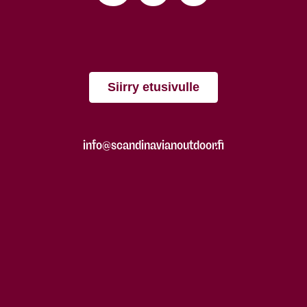
Siirry etusivulle
info@scandinavianoutdoor.fi