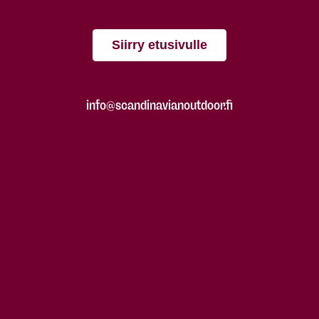
Siirry etusivulle
info@scandinavianoutdoor.fi