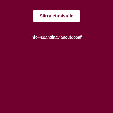
Siirry etusivulle
info@scandinavianoutdoor.fi