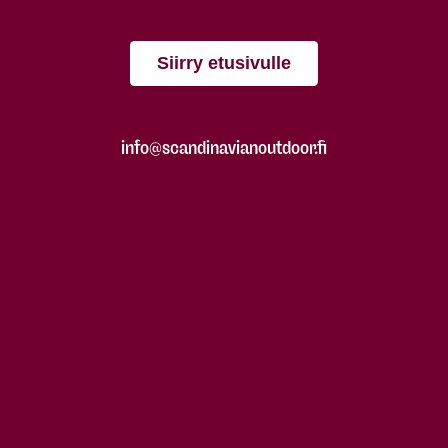
Siirry etusivulle
info@scandinavianoutdoor.fi