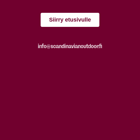
Siirry etusivulle
info@scandinavianoutdoor.fi