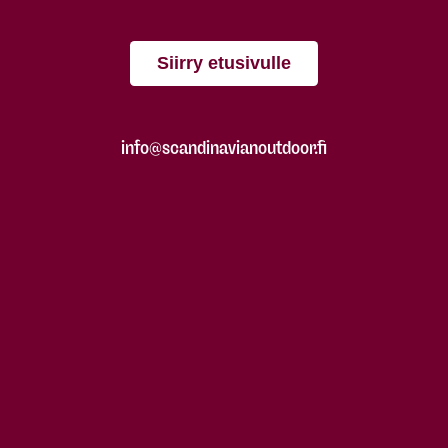
Siirry etusivulle
info@scandinavianoutdoor.fi