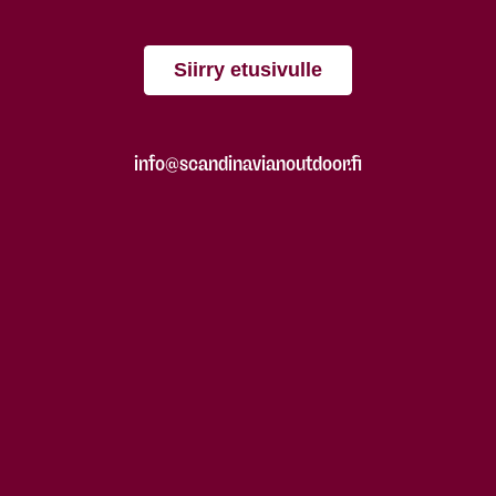
Siirry etusivulle
info@scandinavianoutdoor.fi