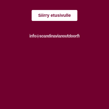
Siirry etusivulle
info@scandinavianoutdoor.fi