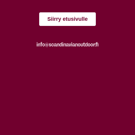
Siirry etusivulle
info@scandinavianoutdoor.fi