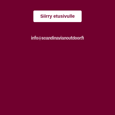
Siirry etusivulle
info@scandinavianoutdoor.fi