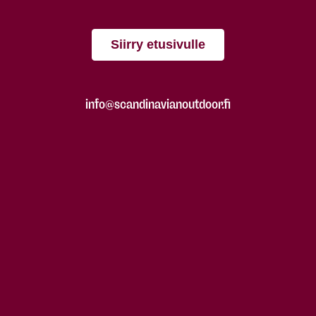
Siirry etusivulle
info@scandinavianoutdoor.fi