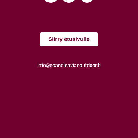
Siirry etusivulle
info@scandinavianoutdoor.fi