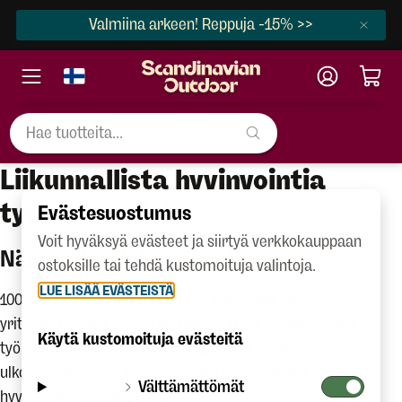
Valmiina arkeen! Reppuja -15% >>
Liikunnallista hyvinvointia
työntekijöille!
Evästesuostumus
Voit hyväksyä evästeet ja siirtyä verkkokauppaan
Näin hyvinvointikauppa toimii
ostoksille tai tehdä kustomoituja valintoja.
LUE LISÄÄ EVÄSTEISTÄ
100 euron lahjakauppa soveltuu loistavasti esimerkiksi
yrityksen kausilahjoihin tai tapahtumalahjoiksi. Muista
Käytä kustomoituja evästeitä
työntekijöitä tai yhteistyökumppaneita hyödyllisellä
ulkoiluhenkisellä tuotteella, jonka he voivat itse valita
Välttämättömät
hyvinvointikaupastamme.