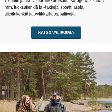
Treeniin ja aktiiviseen liikkumiseen. Kategoria sisältää
mm. juoksukenkiä ja -takkeja, sporttilaseja,
ulkoilukenkiä ja tyylikkäitä toppaliivejä.
KATSO VALIKOIMA