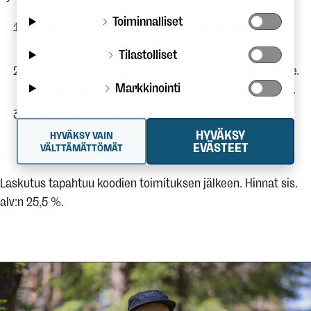
Toiminnalliset
Toimitamme linkin lahjakauppaan ja halutun määrän
lunastuskoodeja sähköisesti.
Tilastolliset
Tehtäväksenne jää jakaa linkki ja koodit lahjan saajille.
Markkinointi
Koodien voimassaoloaika sovitaan tapauskohtaisesti.
Kun lahjan saanut henkilö lunastaa tuotteen koodilla,
hän saa tilauksen suoraan kotiosoitetta lähimpänä
HYVÄKSY
HYVÄKSY VAIN
EVÄSTEET
VÄLTTÄMÄTTÖMÄT
olevaan noutopisteeseen.
Laskutus tapahtuu koodien toimituksen jälkeen. Hinnat sis.
alv:n 25,5 %.