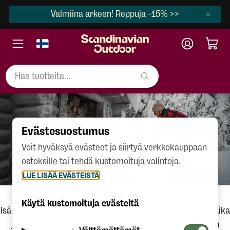
Valmiina arkeen! Reppuja -15% >>
Evästesuostumus
ISÄNPÄIVÄN LAHJAVINKIT
Voit hyväksyä evästeet ja siirtyä verkkokauppaan
ostoksille tai tehdä kustomoituja valintoja.
LUE LISÄÄ EVÄSTEISTÄ
Käytä kustomoituja evästeitä
Isänpäivä lähestyy vauhdilla, ja sunnuntaina 9.11.2025 on aika
juhlistaa isiä, jotka ansaitsevat jokainen oman erityisen