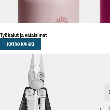
44,95 €
HYDRO FLASK
32oz Wide Flex
HYDRO FLASK
Straw Cap
Wide Mouth, Fl
Työkalut ja valaisimet
KATSO KAIKKI