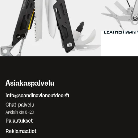
159 €
LEATHERMAN
Signal
LEATHERMAN
nylonkotelolla
Asiakaspalvelu
info@scandinavianoutdoor.fi
Chat-palvelu
Arkisin klo 8–20
Palautukset
Reklamaatiot