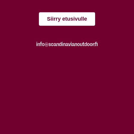
Siirry etusivulle
info@scandinavianoutdoor.fi