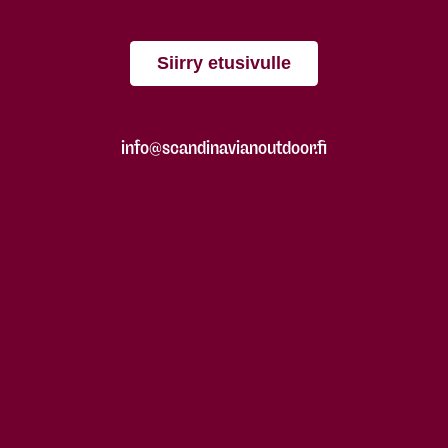
Siirry etusivulle
info@scandinavianoutdoor.fi