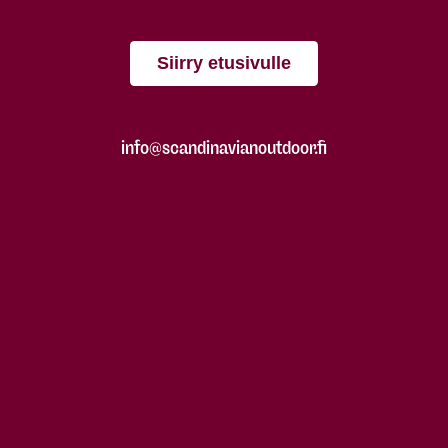
Siirry etusivulle
info@scandinavianoutdoor.fi